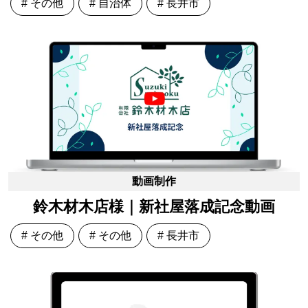
# その他
# 自治体
# 長井市
動画制作
鈴木材木店様｜新社屋落成記念動画
# その他
# その他
# 長井市