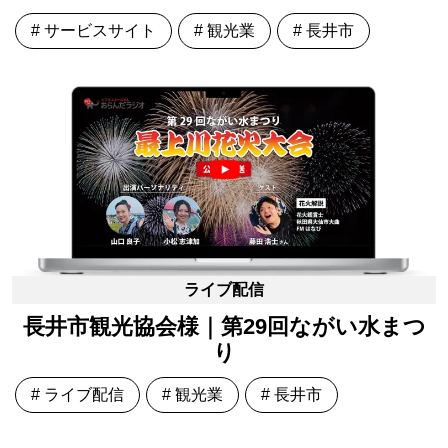
# サービスサイト
# 観光業
# 長井市
ライブ配信
長井市観光協会様｜第29回ながい水まつ
り
# ライブ配信
# 観光業
# 長井市