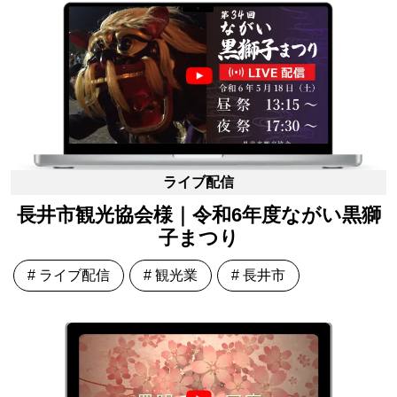
ライブ配信
長井市観光協会様｜令和6年度ながい黒獅
子まつり
# ライブ配信
# 観光業
# 長井市