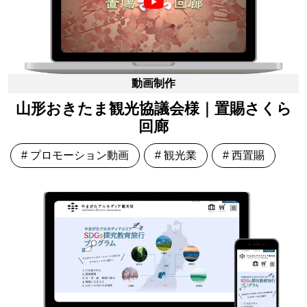
動画制作
山形おきたま観光協議会様｜置賜さくら
回廊
# プロモーション動画
# 観光業
# 西置賜