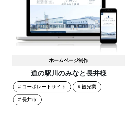
ホームページ制作
道の駅川のみなと長井様
# コーポレートサイト
# 観光業
# 長井市