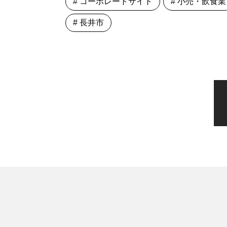
# コーポレートサイト
# 小売・飲食業
# 長井市