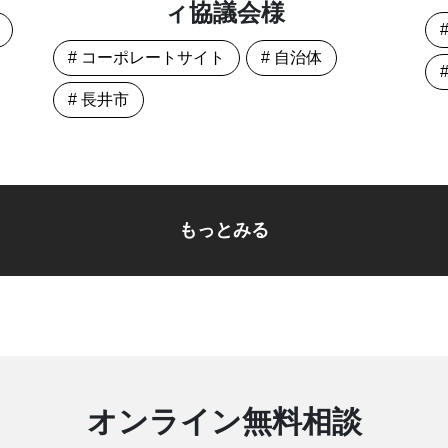
ィ協議会様
# コーポレートサイト
# 自治体
# 長井市
もっとみる
オンライン無料相談