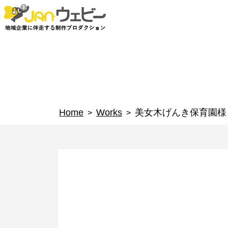
Home
Works
美女木げんき保育園様
>
>