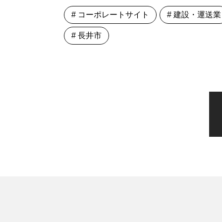
# コーポレートサイト
# 建設・運送業
# 長井市