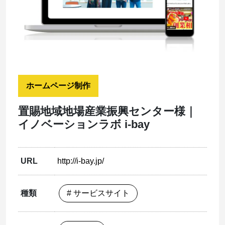
ホームページ制作
置賜地域地場産業振興センター様｜
イノベーションラボ i-bay
URL
http://i-bay.jp/
種類
# サービスサイト