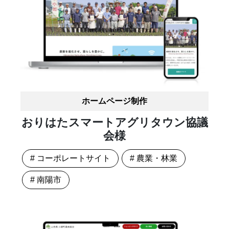
ホームページ制作
おりはたスマートアグリタウン協議
会様
# コーポレートサイト
# 農業・林業
# 南陽市